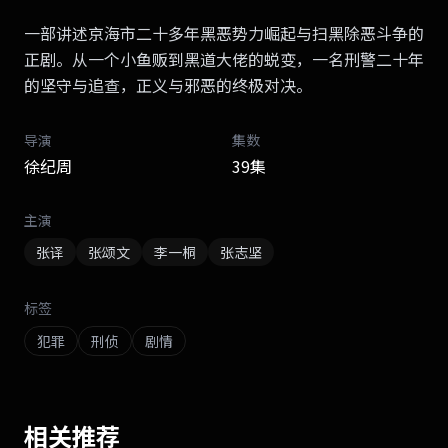
一部讲述京海市二十多年黑恶势力崛起与扫黑除恶斗争的
正剧。从一个小鱼贩到黑道大佬的蜕变，一名刑警二十年
的坚守与追查，正义与邪恶的终极对决。
导演
集数
徐纪周
39集
主演
张译
张颂文
李一桐
张志坚
标签
犯罪
刑侦
剧情
相关推荐