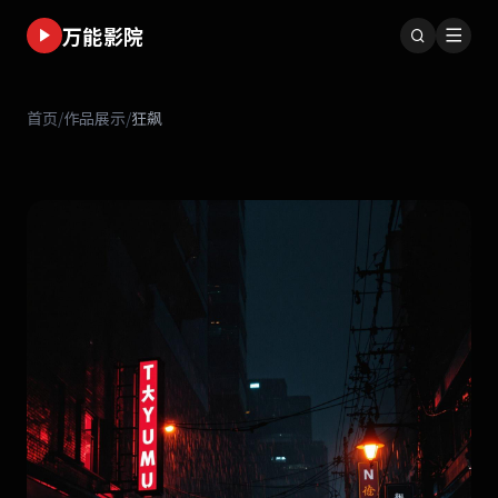
万能影院
首页
/
作品展示
/
狂飙